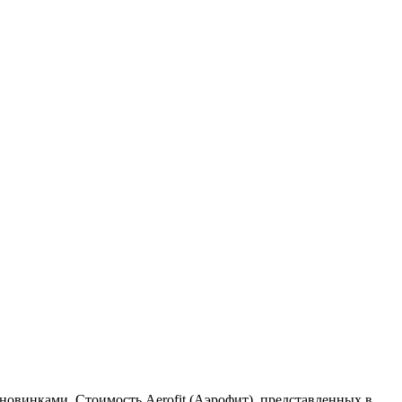
о новинками. Стоимость Aerofit (Аэрофит), представленных в