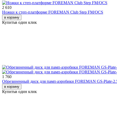
2 610
Ножки к стeп-плaтфopме FOREMAN Club Step FM/OCS
в корзину
Купить
в один клик
1 760
Обрезиненный диск для памп-аэробики FOREMAN GS-Plate-2.
в корзину
Купить
в один клик