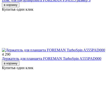
Пояс для пауэрлифтинга FOREMAN PS-0315 размер S
в корзину
Купить
в один клик
4 290
Держатель для планшета FOREMAN TurboSpin A555PAD000
в корзину
Купить
в один клик