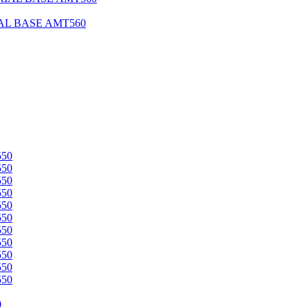
IAL BASE AMT560
0