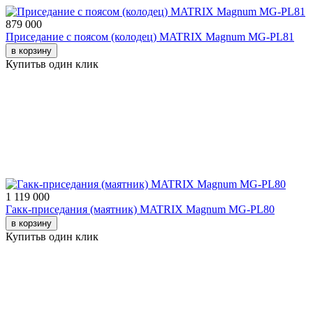
879 000
Приседание с поясом (колодец) MATRIX Magnum MG-PL81
в корзину
Купить
в один клик
1 119 000
Гакк-приседания (маятник) MATRIX Magnum MG-PL80
в корзину
Купить
в один клик