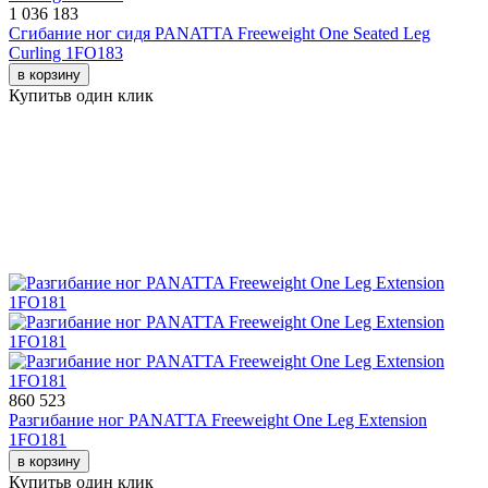
1 036 183
Сгибание ног сидя PANATTA Freeweight One Seated Leg
Curling 1FO183
в корзину
Купить
в один клик
860 523
Разгибание ног PANATTA Freeweight One Leg Extension
1FO181
в корзину
Купить
в один клик