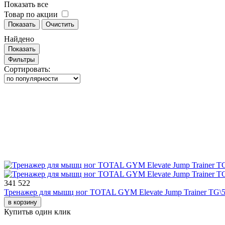
Показать все
Товар по акции
Показать
Очистить
Найдено
Показать
Фильтры
Сортировать:
341 522
Тренажер для мышц ног TOTAL GYM Elevate Jump Trainer TG\5
в корзину
Купить
в один клик