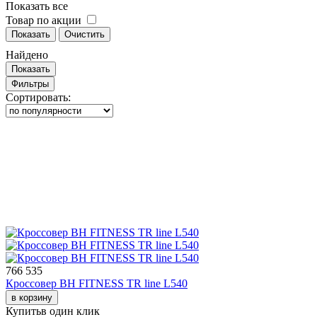
Показать все
Товар по акции
Показать
Очистить
Найдено
Показать
Фильтры
Сортировать:
766 535
Кроссовер BH FITNESS TR line L540
в корзину
Купить
в один клик