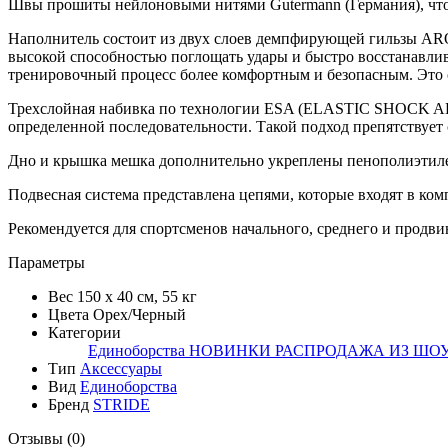
Швы прошиты нейлоновыми нитями Gutermann (Германия), что
Наполнитель состоит из двух слоев демпфирующей гильзы AR
высокой способностью поглощать удары и быстро восстанавлив
тренировочный процесс более комфортным и безопасным. Это 
Трехслойная набивка по технологии ESA (ELASTIC SHOCK AB
определенной последовательности. Такой подход препятствуе
Дно и крышка мешка дополнительно укреплены пенополиэтил
Подвесная система представлена цепями, которые входят в ком
Рекомендуется для спортсменов начального, среднего и продви
Параметры
Вес
150 х 40 см, 55 кг
Цвета
Орех/Черный
Категории
Единоборства
НОВИНКИ
РАСПРОДАЖА ИЗ ШО
Тип
Аксессуары
Вид
Единоборства
Бренд
STRIDE
Отзывы (0)