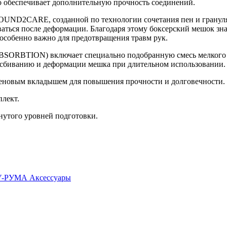
 обеспечивает дополнительную прочность соединений.
OUND2CARE, созданной по технологии сочетания пен и грануля
аться после деформации. Благодаря этому боксерский мешок зна
особенно важно для предотвращения травм рук.
SORBTION) включает специально подобранную смесь мелкого э
т сбиванию и деформации мешка при длительном использовании.
еновым вкладышем для повышения прочности и долговечности.
плект.
нутого уровней подготовки.
У-РУМА
Аксессуары