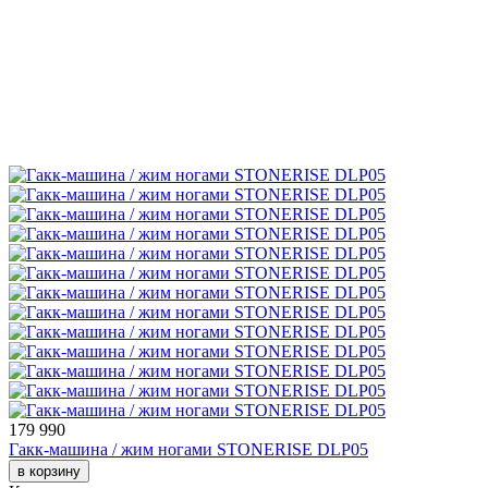
179 990
Гакк-машина / жим ногами STONERISE DLP05
в корзину