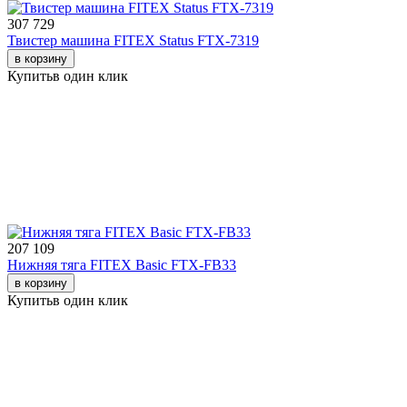
307 729
Твистер машина FITEX Status FTX-7319
в корзину
Купить
в один клик
207 109
Нижняя тяга FITEX Basic FTX-FB33
в корзину
Купить
в один клик