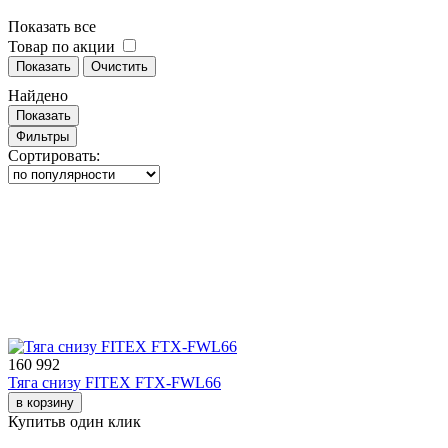
Показать все
Товар по акции
Показать
Очистить
Найдено
Показать
Фильтры
Сортировать:
160 992
Тяга снизу FITEX FTX-FWL66
в корзину
Купить
в один клик