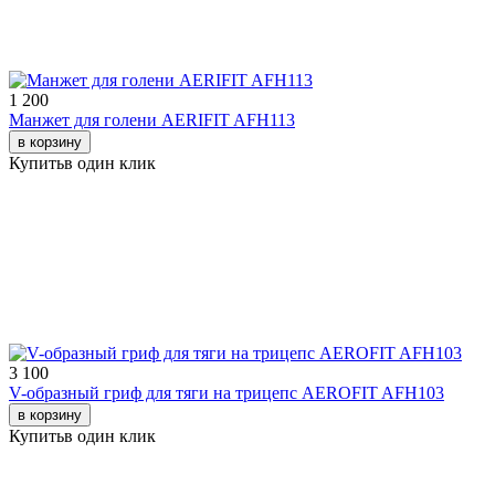
1 200
Манжет для голени AERIFIT AFH113
в корзину
Купить
в один клик
3 100
V-образный гриф для тяги на трицепс AEROFIT AFH103
в корзину
Купить
в один клик