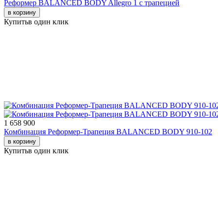
Реформер BALANCED BODY Allegro 1 с трапецией
в корзину
Купить
в один клик
1 658 900
Комбинация Реформер-Трапеция BALANCED BODY 910-102
в корзину
Купить
в один клик