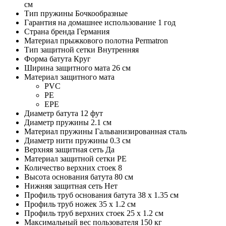
см
Тип пружины
Бочкообразные
Гарантия на домашнее использование
1 год
Страна бренда
Германия
Материал прыжкового полотна
Permatron
Тип защитной сетки
Внутренняя
Форма батута
Круг
Ширина защитного мата
26 см
Материал защитного мата
PVC
PE
EPE
Диаметр батута
12 фут
Диаметр пружины
2.1 см
Материал пружины
Гальванизированная сталь
Диаметр нити пружины
0.3 см
Верхняя защитная сеть
Да
Материал защитной сетки
PE
Количество верхних стоек
8
Высота основания батута
80 см
Нижняя защитная сеть
Нет
Профиль труб основания батута
38 x 1.35 см
Профиль труб ножек
35 x 1.2 см
Профиль труб верхних стоек
25 x 1.2 см
Максимальный вес пользователя
150 кг