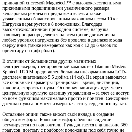
приводной системой Magnetech™ с высококачественными
прижимными подшипниками увеличенного размера,
кевларовым ремнем и преднатяжителем, а также
утяжеленным сбалансированным маховиком весом 10 кг.
Нагрузка варьируется в 8 положениях. Благодаря
высокотехнологичной приводной системе, нагрузка
равномерно распределяется на всем цикле движения на
любых уровнях нагружения без провалов в диапазоне хода
сверху-вниз (также измеряется как ход с 12 до 6 часов по
ориентиру на циферблат).
В отличии от большинства других магнитных
велотренажеров, тренировочный компьютер Titanium Masters
Spintech U20 М представлен большим информативным LCD-
дисплеем диагональю 5.5 дюйма (14 см). На экран выводятся
все основные параметры тренировки – время, дистанция,
калории, скорость и пульс. Основная навигация идет через
центральную круглую клавишу управления – за счет ее доступ
ко всем функциям максимально просто и понятен. Сенсорные
датчики пульса помогут измерить частоту сердечного пульса.
Остальные опции также вносят свой вклада в создание
общего комфорта. Большое комфортабельное сидение
регулируется по горизонтали. Руль двигается в диапазоне 360
градусов, поэтому с подбором положения под себя точно не